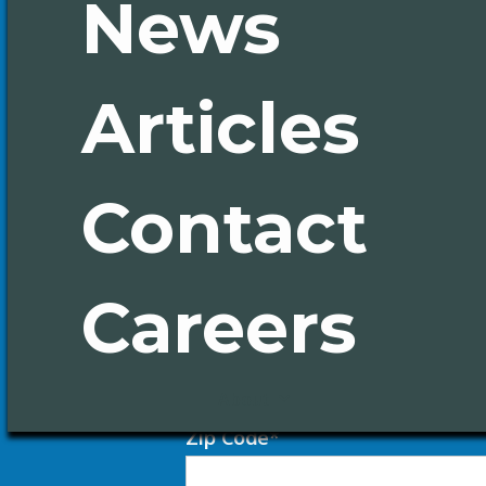
News
Articles
Contact
First Name*
Careers
Last Name*
About
Zip Code*