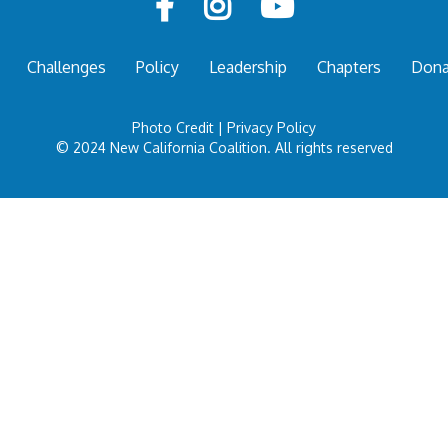



Challenges
Policy
Leadership
Chapters
Dona
Photo Credit
|
Privacy Policy
© 2024 New California Coalition. All rights reserved