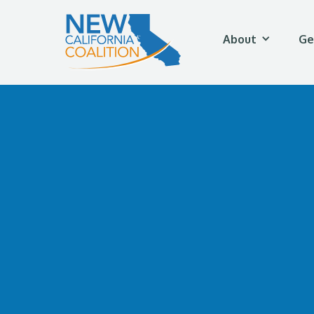
About
Ge