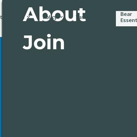
About
Bear
t involved
Policy
Task Forces
Essent
Join
Policy
Task Forc